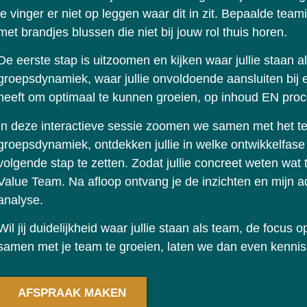
je vinger er niet op leggen waar dit in zit. Bepaalde tea
met brandjes blussen die niet bij jouw rol thuis horen.
De eerste stap is uitzoomen en kijken waar jullie staan 
groepsdynamiek, waar jullie onvoldoende aansluiten bij 
heeft om optimaal te kunnen groeien, op inhoud EN proc
In deze interactieve sessie zoomen we samen met het t
groepsdynamiek, ontdekken jullie in welke ontwikkelfase 
volgende stap te zetten. Zodat jullie concreet weten wa
Value Team. Na afloop ontvang je de inzichten en mijn ad
analyse.
Wil jij duidelijkheid waar jullie staan als team, de focus
samen met je team te groeien, laten we dan even kennisma
AFSPRAAK MAKEN