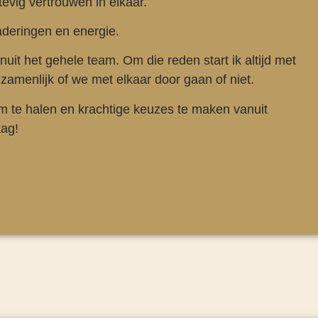
tevig vertrouwen in elkaar.
aderingen en energie.
anuit het gehele team. Om die reden start ik altijd met
ezamenlijk of we met elkaar door gaan of niet.
eam te halen en krachtige keuzes te maken vanuit
aag!